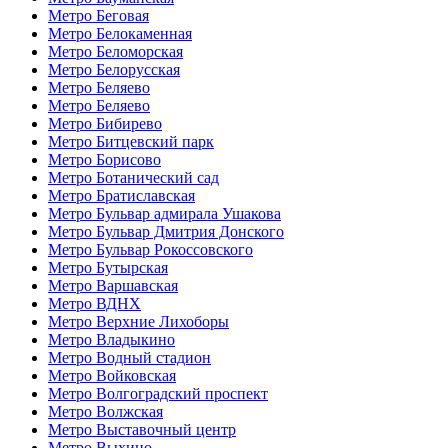
Метро Беговая
Метро Белокаменная
Метро Беломорская
Метро Белорусская
Метро Беляево
Метро Беляево
Метро Бибирево
Метро Битцевский парк
Метро Борисово
Метро Ботанический сад
Метро Братиславская
Метро Бульвар адмирала Ушакова
Метро Бульвар Дмитрия Донского
Метро Бульвар Рокоссовского
Метро Бутырская
Метро Варшавская
Метро ВДНХ
Метро Верхние Лихоборы
Метро Владыкино
Метро Водный стадион
Метро Войковская
Метро Волгоградский проспект
Метро Волжская
Метро Выставочный центр
Метро Выхино