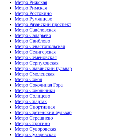
Метро Рижская
Метро Римская
Метро Ростокино
Метро Румянцево
Метро Рязанский проспект
Метро Савёловская
Метро Саларьево
Метро Свиблово
Метро Севастопольская
Метро Селигерская
Метро Семёновская
Метро Серпуховская
Метро Славянский бульвар
Метро Смоленская
Метро Сокол
Метро Соколиная Гора
Метро Сокольники
Метро Солнцево
Метро Спартак
Метро Спортивная
Метро Сретенский бульвар
Метро Стрешнево
Метро Строгино
Метро Суворовская
Метро Сухаревская