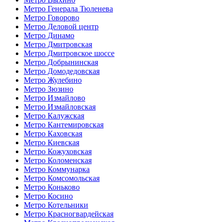
Метро Генерала Тюленева
Метро Говорово
Метро Деловой центр
Метро Динамо
Метро Дмитровская
Метро Дмитровское шоссе
Метро Добрынинская
Метро Домодедовская
Метро Жулебино
Метро Зюзино
Метро Измайлово
Метро Измайловская
Метро Калужская
Метро Кантемировская
Метро Каховская
Метро Киевская
Метро Кожуховская
Метро Коломенская
Метро Коммунарка
Метро Комсомольская
Метро Коньково
Метро Косино
Метро Котельники
Метро Красногвардейская