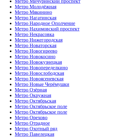
Метро Мичуринский проспект
Метро Молодёжная
Метро Мякинино
Метро Нагатинская
Метро Народное Ополчение
Метро Нахимовский проспект
Метро Некрасовка
Метро Нижегородская
Метро Новаторская
Метро Новогиреево
Метро Новокосино
Метро Новокузнецкая
Метро Новопеределкино
Метро Новослободская
Метро Новоясеневская
Метро Новые Черёмушки
Метро Озёрная
Метро Окружная
Метро Октябрьская
Метро Октябрьское поле
Метро Октябрьское поле
Метро Орехово
Метро Отрадное
Метро Охотный ряд
Метро Павелецкая