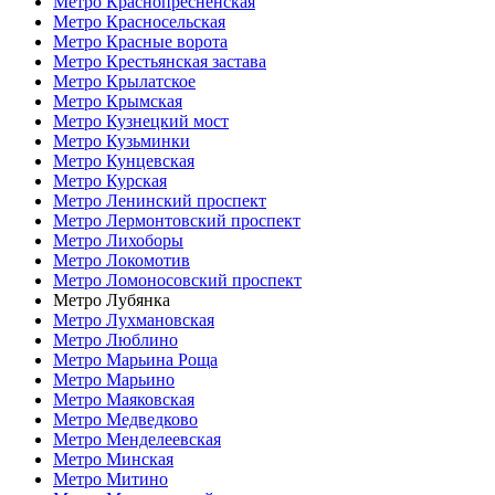
Метро Краснопресненская
Метро Красносельская
Метро Красные ворота
Метро Крестьянская застава
Метро Крылатское
Метро Крымская
Метро Кузнецкий мост
Метро Кузьминки
Метро Кунцевская
Метро Курская
Метро Ленинский проспект
Метро Лермонтовский проспект
Метро Лихоборы
Метро Локомотив
Метро Ломоносовский проспект
Метро Лубянка
Метро Лухмановская
Метро Люблино
Метро Марьина Роща
Метро Марьино
Метро Маяковская
Метро Медведково
Метро Менделеевская
Метро Минская
Метро Митино