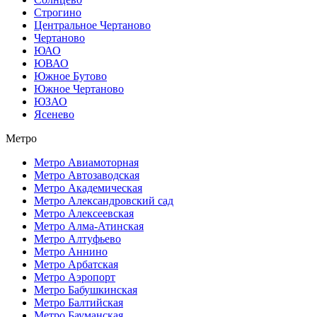
Строгино
Центральное Чертаново
Чертаново
ЮАО
ЮВАО
Южное Бутово
Южное Чертаново
ЮЗАО
Ясенево
Метро
Метро Авиамоторная
Метро Автозаводская
Метро Академическая
Метро Александровский сад
Метро Алексеевская
Метро Алма-Атинская
Метро Алтуфьево
Метро Аннино
Метро Арбатская
Метро Аэропорт
Метро Бабушкинская
Метро Балтийская
Метро Бауманская