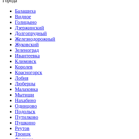
Города
Балашиха
Видное
Голицыно
Дзержинский
Долгопрудный
Железнодорожный
Жуковский
Зеленоград
Ивантеевка
Климовск
Королев
Красногорск
Лобня
Люберцы
Малаховка
Мытищи
Нахабино
Одинцово
Подольск
Путилково
Пушкино
Реутов
Троицк