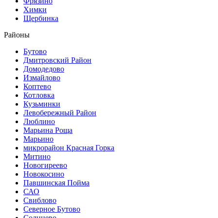
Фрязино
Химки
Щербинка
Районы
Бутово
Дмитровский Район
Домодедово
Измайлово
Коптево
Котловка
Кузьминки
Левобережный Район
Люблино
Марьина Роща
Марьино
микрорайон Красная Горка
Митино
Новогиреево
Новокосино
Павшинская Пойма
САО
Свиблово
Северное Бутово
Солнцево