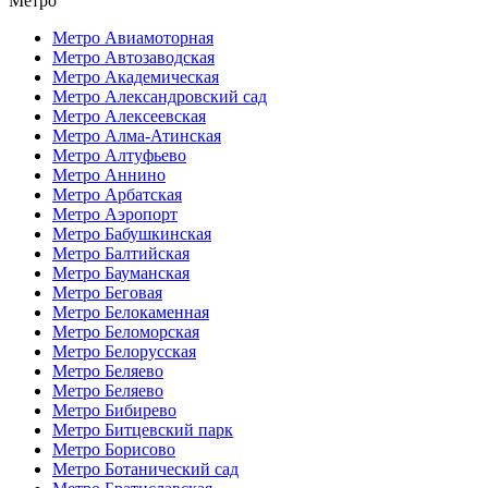
Метро
Метро Авиамоторная
Метро Автозаводская
Метро Академическая
Метро Александровский сад
Метро Алексеевская
Метро Алма-Атинская
Метро Алтуфьево
Метро Аннино
Метро Арбатская
Метро Аэропорт
Метро Бабушкинская
Метро Балтийская
Метро Бауманская
Метро Беговая
Метро Белокаменная
Метро Беломорская
Метро Белорусская
Метро Беляево
Метро Беляево
Метро Бибирево
Метро Битцевский парк
Метро Борисово
Метро Ботанический сад