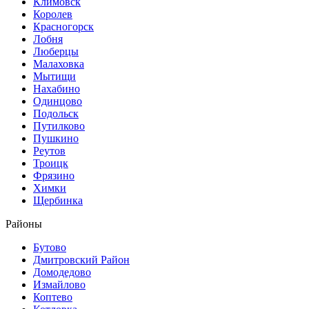
Климовск
Королев
Красногорск
Лобня
Люберцы
Малаховка
Мытищи
Нахабино
Одинцово
Подольск
Путилково
Пушкино
Реутов
Троицк
Фрязино
Химки
Щербинка
Районы
Бутово
Дмитровский Район
Домодедово
Измайлово
Коптево