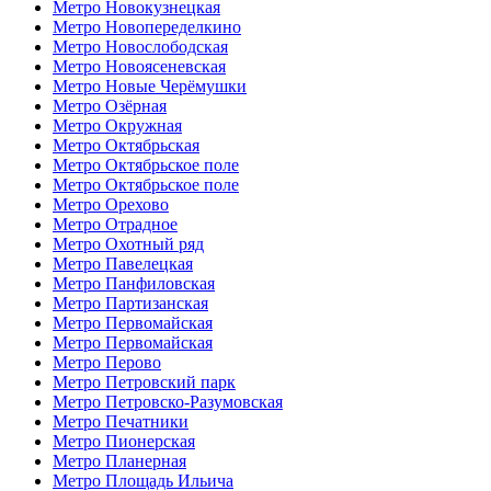
Метро Новокузнецкая
Метро Новопеределкино
Метро Новослободская
Метро Новоясеневская
Метро Новые Черёмушки
Метро Озёрная
Метро Окружная
Метро Октябрьская
Метро Октябрьское поле
Метро Октябрьское поле
Метро Орехово
Метро Отрадное
Метро Охотный ряд
Метро Павелецкая
Метро Панфиловская
Метро Партизанская
Метро Первомайская
Метро Первомайская
Метро Перово
Метро Петровский парк
Метро Петровско-Разумовская
Метро Печатники
Метро Пионерская
Метро Планерная
Метро Площадь Ильича