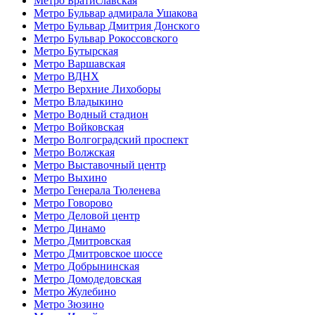
Метро Братиславская
Метро Бульвар адмирала Ушакова
Метро Бульвар Дмитрия Донского
Метро Бульвар Рокоссовского
Метро Бутырская
Метро Варшавская
Метро ВДНХ
Метро Верхние Лихоборы
Метро Владыкино
Метро Водный стадион
Метро Войковская
Метро Волгоградский проспект
Метро Волжская
Метро Выставочный центр
Метро Выхино
Метро Генерала Тюленева
Метро Говорово
Метро Деловой центр
Метро Динамо
Метро Дмитровская
Метро Дмитровское шоссе
Метро Добрынинская
Метро Домодедовская
Метро Жулебино
Метро Зюзино