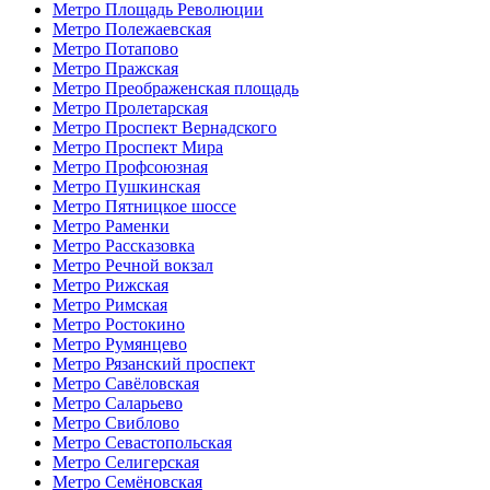
Метро Площадь Революции
Метро Полежаевская
Метро Потапово
Метро Пражская
Метро Преображенская площадь
Метро Пролетарская
Метро Проспект Вернадского
Метро Проспект Мира
Метро Профсоюзная
Метро Пушкинская
Метро Пятницкое шоссе
Метро Раменки
Метро Рассказовка
Метро Речной вокзал
Метро Рижская
Метро Римская
Метро Ростокино
Метро Румянцево
Метро Рязанский проспект
Метро Савёловская
Метро Саларьево
Метро Свиблово
Метро Севастопольская
Метро Селигерская
Метро Семёновская