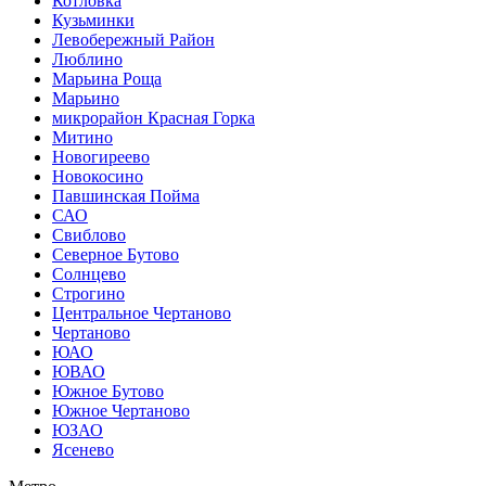
Котловка
Кузьминки
Левобережный Район
Люблино
Марьина Роща
Марьино
микрорайон Красная Горка
Митино
Новогиреево
Новокосино
Павшинская Пойма
САО
Свиблово
Северное Бутово
Солнцево
Строгино
Центральное Чертаново
Чертаново
ЮАО
ЮВАО
Южное Бутово
Южное Чертаново
ЮЗАО
Ясенево