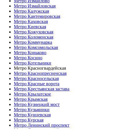
Метро Измайлово
Метро Измайловская
Метро Калужская
Метро Кантемировская
Метро Каховская
Метро Киевская
Метро Кожуховская
Метро Коломенская
Метро Коммунарка
Метро Комсомольская
Метро Коньково
Метро Косино
Метро Котельники
Метро Красногвардейская
Метро Краснопресненская
Метро Красносельская
Метро Красные ворота
Метро Крестьянская застава
Метро Крылатское
Метро Крымская
Метро Кузнецкий мост
Метро Кузьминки
Метро Кунцевская
Метро Курская
Метро Ленинский проспект