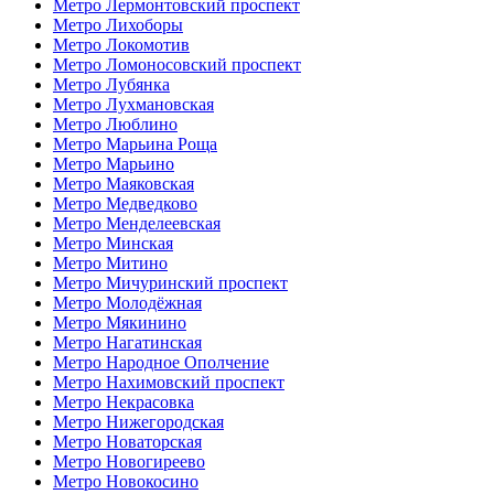
Метро Лермонтовский проспект
Метро Лихоборы
Метро Локомотив
Метро Ломоносовский проспект
Метро Лубянка
Метро Лухмановская
Метро Люблино
Метро Марьина Роща
Метро Марьино
Метро Маяковская
Метро Медведково
Метро Менделеевская
Метро Минская
Метро Митино
Метро Мичуринский проспект
Метро Молодёжная
Метро Мякинино
Метро Нагатинская
Метро Народное Ополчение
Метро Нахимовский проспект
Метро Некрасовка
Метро Нижегородская
Метро Новаторская
Метро Новогиреево
Метро Новокосино