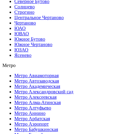
Северное Бутово
Солнцево
Строгино
Центральное Чертаново
Чертаново
ЮАО
ЮВАО
Южное Бутово
Южное Чертаново
ЮЗАО
Ясенево
Метро
Метро Авиамоторная
Метро Автозаводская
Метро Академическая
Метро Александровский сад
Метро Алексеевская
Метро Алма-Атинская
Метро Алтуфьево
Метро Аннино
Метро Арбатская
Метро Аэропорт
Метро Бабушкинская