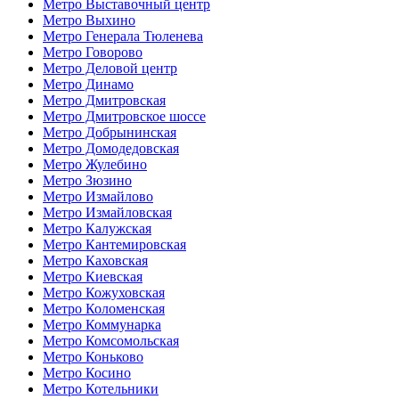
Метро Выставочный центр
Метро Выхино
Метро Генерала Тюленева
Метро Говорово
Метро Деловой центр
Метро Динамо
Метро Дмитровская
Метро Дмитровское шоссе
Метро Добрынинская
Метро Домодедовская
Метро Жулебино
Метро Зюзино
Метро Измайлово
Метро Измайловская
Метро Калужская
Метро Кантемировская
Метро Каховская
Метро Киевская
Метро Кожуховская
Метро Коломенская
Метро Коммунарка
Метро Комсомольская
Метро Коньково
Метро Косино
Метро Котельники