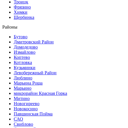
Троицк
Фрязино
Химки
Щербинка
Районы
Бутово
Дмитровский Район
Домодедово
Измайлово
Коптево
Котловка
Кузьминки
Левобережный Район
Люблино
Марьина Роща
Марьино
микрорайон Красная Горка
Митино
Новогиреево
Новокосино
Павшинская Пойма
САО
Свиблово