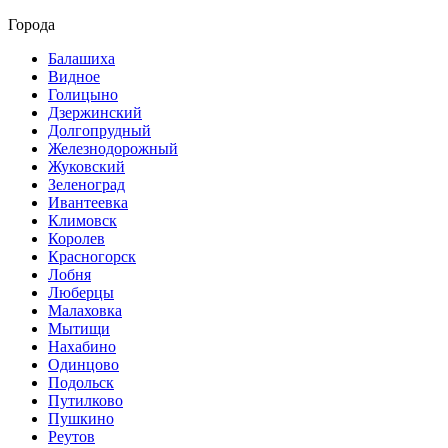
Города
Балашиха
Видное
Голицыно
Дзержинский
Долгопрудный
Железнодорожный
Жуковский
Зеленоград
Ивантеевка
Климовск
Королев
Красногорск
Лобня
Люберцы
Малаховка
Мытищи
Нахабино
Одинцово
Подольск
Путилково
Пушкино
Реутов