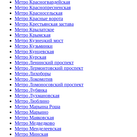
Метро Красногвардейская
Метро Краснопресненская
Метро Красносельская
Метро Красные ворота
Метро Крестьянская застава
Метро Крылатское
Метро Крымская
Метро Кузнецкий мост
Метро Кузьминки
Метро Кунцевская
Метро Курская
Метро Ленинский проспект
Метро Лермонтовский проспект
Метро Лихоборы
Метро Локомотив
Метро Ломоносовский проспект
Метро Лубянка
Метро Лухмановская
Метро Люблино
Метро Марьина Роща
Метро Марьино
Метро Маяковская
Метро Медведково
Метро Менделеевская
Метро Минская