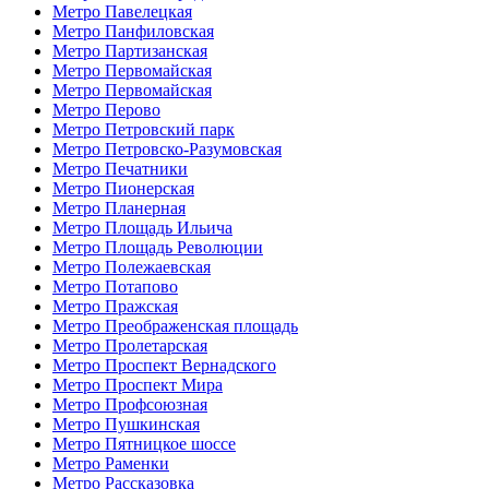
Метро Павелецкая
Метро Панфиловская
Метро Партизанская
Метро Первомайская
Метро Первомайская
Метро Перово
Метро Петровский парк
Метро Петровско-Разумовская
Метро Печатники
Метро Пионерская
Метро Планерная
Метро Площадь Ильича
Метро Площадь Революции
Метро Полежаевская
Метро Потапово
Метро Пражская
Метро Преображенская площадь
Метро Пролетарская
Метро Проспект Вернадского
Метро Проспект Мира
Метро Профсоюзная
Метро Пушкинская
Метро Пятницкое шоссе
Метро Раменки
Метро Рассказовка