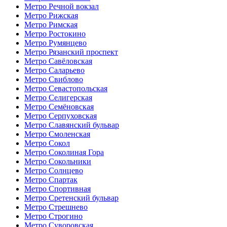
Метро Речной вокзал
Метро Рижская
Метро Римская
Метро Ростокино
Метро Румянцево
Метро Рязанский проспект
Метро Савёловская
Метро Саларьево
Метро Свиблово
Метро Севастопольская
Метро Селигерская
Метро Семёновская
Метро Серпуховская
Метро Славянский бульвар
Метро Смоленская
Метро Сокол
Метро Соколиная Гора
Метро Сокольники
Метро Солнцево
Метро Спартак
Метро Спортивная
Метро Сретенский бульвар
Метро Стрешнево
Метро Строгино
Метро Суворовская