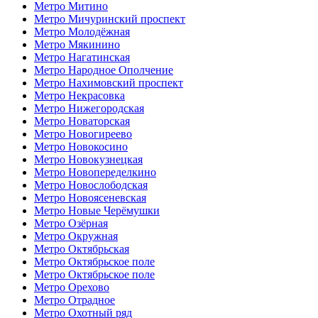
Метро Митино
Метро Мичуринский проспект
Метро Молодёжная
Метро Мякинино
Метро Нагатинская
Метро Народное Ополчение
Метро Нахимовский проспект
Метро Некрасовка
Метро Нижегородская
Метро Новаторская
Метро Новогиреево
Метро Новокосино
Метро Новокузнецкая
Метро Новопеределкино
Метро Новослободская
Метро Новоясеневская
Метро Новые Черёмушки
Метро Озёрная
Метро Окружная
Метро Октябрьская
Метро Октябрьское поле
Метро Октябрьское поле
Метро Орехово
Метро Отрадное
Метро Охотный ряд