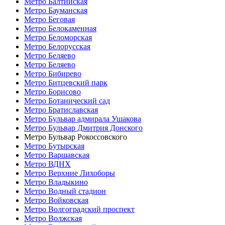
Метро Балтийская
Метро Бауманская
Метро Беговая
Метро Белокаменная
Метро Беломорская
Метро Белорусская
Метро Беляево
Метро Беляево
Метро Бибирево
Метро Битцевский парк
Метро Борисово
Метро Ботанический сад
Метро Братиславская
Метро Бульвар адмирала Ушакова
Метро Бульвар Дмитрия Донского
Метро Бульвар Рокоссовского
Метро Бутырская
Метро Варшавская
Метро ВДНХ
Метро Верхние Лихоборы
Метро Владыкино
Метро Водный стадион
Метро Войковская
Метро Волгоградский проспект
Метро Волжская