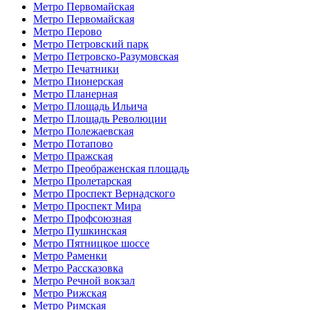
Метро Первомайская
Метро Первомайская
Метро Перово
Метро Петровский парк
Метро Петровско-Разумовская
Метро Печатники
Метро Пионерская
Метро Планерная
Метро Площадь Ильича
Метро Площадь Революции
Метро Полежаевская
Метро Потапово
Метро Пражская
Метро Преображенская площадь
Метро Пролетарская
Метро Проспект Вернадского
Метро Проспект Мира
Метро Профсоюзная
Метро Пушкинская
Метро Пятницкое шоссе
Метро Раменки
Метро Рассказовка
Метро Речной вокзал
Метро Рижская
Метро Римская