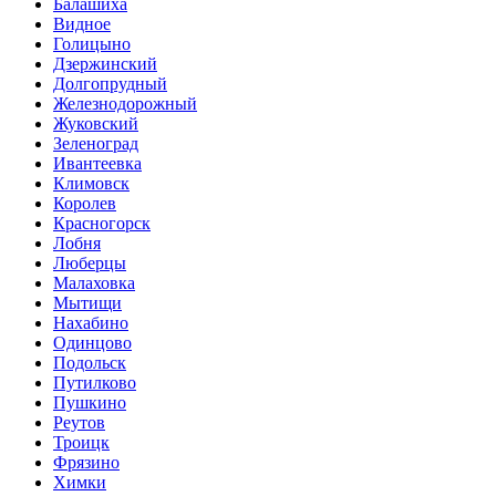
Балашиха
Видное
Голицыно
Дзержинский
Долгопрудный
Железнодорожный
Жуковский
Зеленоград
Ивантеевка
Климовск
Королев
Красногорск
Лобня
Люберцы
Малаховка
Мытищи
Нахабино
Одинцово
Подольск
Путилково
Пушкино
Реутов
Троицк
Фрязино
Химки