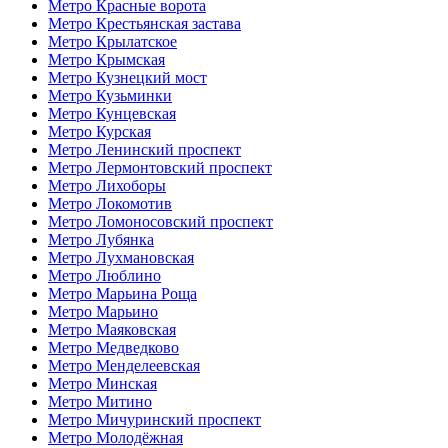
Метро Красные ворота
Метро Крестьянская застава
Метро Крылатское
Метро Крымская
Метро Кузнецкий мост
Метро Кузьминки
Метро Кунцевская
Метро Курская
Метро Ленинский проспект
Метро Лермонтовский проспект
Метро Лихоборы
Метро Локомотив
Метро Ломоносовский проспект
Метро Лубянка
Метро Лухмановская
Метро Люблино
Метро Марьина Роща
Метро Марьино
Метро Маяковская
Метро Медведково
Метро Менделеевская
Метро Минская
Метро Митино
Метро Мичуринский проспект
Метро Молодёжная