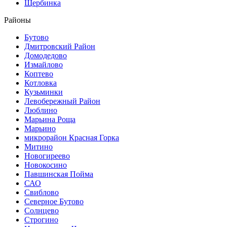
Щербинка
Районы
Бутово
Дмитровский Район
Домодедово
Измайлово
Коптево
Котловка
Кузьминки
Левобережный Район
Люблино
Марьина Роща
Марьино
микрорайон Красная Горка
Митино
Новогиреево
Новокосино
Павшинская Пойма
САО
Свиблово
Северное Бутово
Солнцево
Строгино