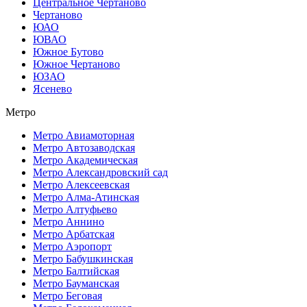
Центральное Чертаново
Чертаново
ЮАО
ЮВАО
Южное Бутово
Южное Чертаново
ЮЗАО
Ясенево
Метро
Метро Авиамоторная
Метро Автозаводская
Метро Академическая
Метро Александровский сад
Метро Алексеевская
Метро Алма-Атинская
Метро Алтуфьево
Метро Аннино
Метро Арбатская
Метро Аэропорт
Метро Бабушкинская
Метро Балтийская
Метро Бауманская
Метро Беговая