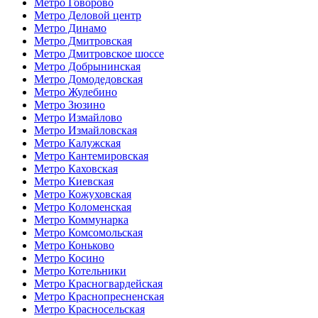
Метро Говорово
Метро Деловой центр
Метро Динамо
Метро Дмитровская
Метро Дмитровское шоссе
Метро Добрынинская
Метро Домодедовская
Метро Жулебино
Метро Зюзино
Метро Измайлово
Метро Измайловская
Метро Калужская
Метро Кантемировская
Метро Каховская
Метро Киевская
Метро Кожуховская
Метро Коломенская
Метро Коммунарка
Метро Комсомольская
Метро Коньково
Метро Косино
Метро Котельники
Метро Красногвардейская
Метро Краснопресненская
Метро Красносельская