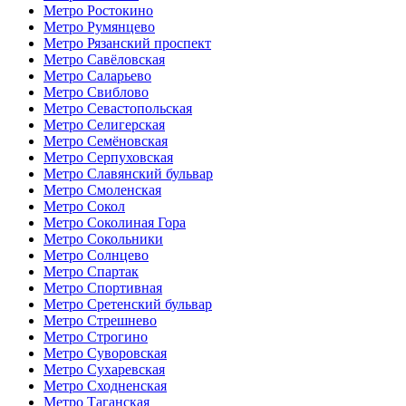
Метро Ростокино
Метро Румянцево
Метро Рязанский проспект
Метро Савёловская
Метро Саларьево
Метро Свиблово
Метро Севастопольская
Метро Селигерская
Метро Семёновская
Метро Серпуховская
Метро Славянский бульвар
Метро Смоленская
Метро Сокол
Метро Соколиная Гора
Метро Сокольники
Метро Солнцево
Метро Спартак
Метро Спортивная
Метро Сретенский бульвар
Метро Стрешнево
Метро Строгино
Метро Суворовская
Метро Сухаревская
Метро Сходненская
Метро Таганская