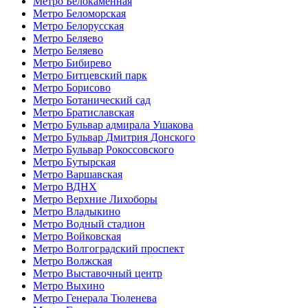
Метро Белокаменная
Метро Беломорская
Метро Белорусская
Метро Беляево
Метро Беляево
Метро Бибирево
Метро Битцевский парк
Метро Борисово
Метро Ботанический сад
Метро Братиславская
Метро Бульвар адмирала Ушакова
Метро Бульвар Дмитрия Донского
Метро Бульвар Рокоссовского
Метро Бутырская
Метро Варшавская
Метро ВДНХ
Метро Верхние Лихоборы
Метро Владыкино
Метро Водный стадион
Метро Войковская
Метро Волгоградский проспект
Метро Волжская
Метро Выставочный центр
Метро Выхино
Метро Генерала Тюленева