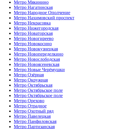
Метро Мякинино
Метро Нагатинская
Метро Народное Ополчение
Метро Нахимовский проспект
Метро Некрасовка
Метро Нижегородская
Метро Новаторская
Метро Новогиреево
Метро Новокосино
Метро Новокузнецкая
Метро Новопеределкино
Метро Новослободская
Метро Новоясеневская
Метро Новые Черёмушки
Метро Озёрная
Метро Окружная
Метро Октябрьская
Метро Октябрьское поле
Метро Октябрьское поле
Метро Орехово
Метро Отрадное
Метро Охотный ряд
Метро Павелецкая
Метро Панфиловская
Метро Партизанская